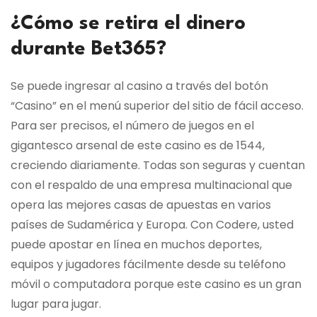
¿Cómo se retira el dinero
durante Bet365?
Se puede ingresar al casino a través del botón
“Casino” en el menú superior del sitio de fácil acceso.
Para ser precisos, el número de juegos en el
gigantesco arsenal de este casino es de 1544,
creciendo diariamente. Todas son seguras y cuentan
con el respaldo de una empresa multinacional que
opera las mejores casas de apuestas en varios
países de Sudamérica y Europa. Con Codere, usted
puede apostar en línea en muchos deportes,
equipos y jugadores fácilmente desde su teléfono
móvil o computadora porque este casino es un gran
lugar para jugar.