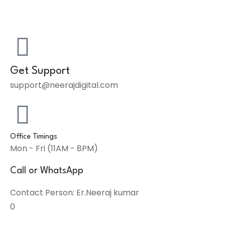
Get Support
support@neerajdigital.com
Office Timings
Mon - Fri (11AM - 8PM)
Call or WhatsApp
Contact Person: Er.Neeraj kumar
0