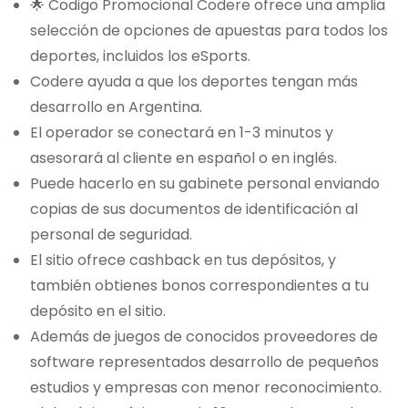
🌟 Codigo Promocional Codere ofrece una amplia
selección de opciones de apuestas para todos los
deportes, incluidos los eSports.
Codere ayuda a que los deportes tengan más
desarrollo en Argentina.
El operador se conectará en 1-3 minutos y
asesorará al cliente en español o en inglés.
Puede hacerlo en su gabinete personal enviando
copias de sus documentos de identificación al
personal de seguridad.
El sitio ofrece cashback en tus depósitos, y
también obtienes bonos correspondientes a tu
depósito en el sitio.
Además de juegos de conocidos proveedores de
software representados desarrollo de pequeños
estudios y empresas con menor reconocimiento.