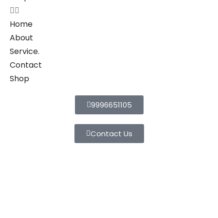
Home
About
Service.
Contact
Shop
9996651105
Contact Us