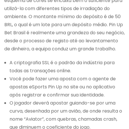
esquema de cores se encaixa bem o suficiente para
utilizá-la com diferentes tipos de irradiação do
ambiente. O montante mínimo do depósito é de 50
BRL, o qual é um lote para um depósito médio. Pin Up
Bet Brasil é realmente uma grandeza do seu negócio,
desde o processo de registo até ao levantamento
de dinheiro, a equipa conduz um grande trabalho.
A criptografia SSL é o padrão da indústria para
todas as transações online.
Você pode fazer uma aposta com o agente de
apostas eSports Pin Up no site ou no aplicativo
após registrar e confirmar sua identidade.
O jogador deverá apostar guiando-se por uma
curva, desenhada por um avião, de onde resulta o
nome “Aviator”, com quebras, chamadas crash,
que diminuem o coeficiente do jogo.