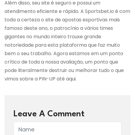
Além disso, seu site é seguro e possui um
atendimento eficiente e rápido. A Sportsbet.io é com
toda a certeza o site de apostas esportivas mais
famoso deste ano, o patrocínio a vários times
gigantes no mundo inteiro trouxe grande
notoriedade para esta plataforma que faz muito
bem o seu trabalho. Agora estamos em um ponto
crítico de toda a nossa avaliação, um ponto que
pode literalmente destruir ou melhorar tudo o que
vimos sobre a PIN-UP até aqui.
Leave A Comment