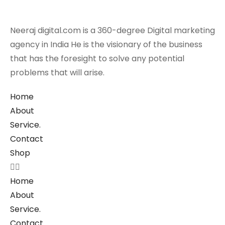
Neeraj digital.com is a 360-degree Digital marketing
agency in India He is the visionary of the business
that has the foresight to solve any potential
problems that will arise.
Home
About
Service.
Contact
Shop
Home
About
Service.
Contact