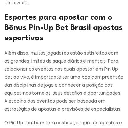
para você.
Esportes para apostar com o
Bônus Pin-Up Bet Brasil apostas
esportivas
Além disso, muitos jogadores estão satisfeitos com
os grandes limites de saque diários e mensais. Para
selecionar os eventos nos quais apostar em Pin Up
bet ao vivo, é importante ter uma boa compreensão
das disciplinas de jogo e conhecer a posição das
equipes nos torneios, seus desafios e oportunidades.
A escolha dos eventos pode ser baseada em
estratégias de apostas e previsões de especialistas.
O Pin Up também tem cashout, seguro de apostas e