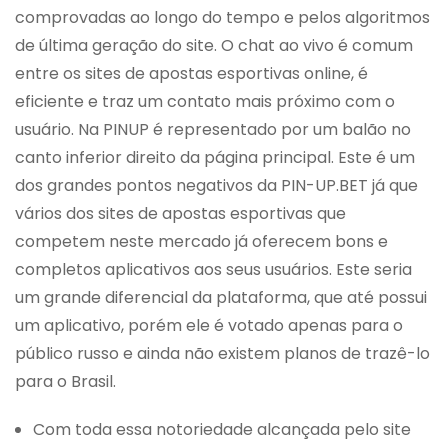
comprovadas ao longo do tempo e pelos algoritmos
de última geração do site. O chat ao vivo é comum
entre os sites de apostas esportivas online, é
eficiente e traz um contato mais próximo com o
usuário. Na PINUP é representado por um balão no
canto inferior direito da página principal. Este é um
dos grandes pontos negativos da PIN-UP.BET já que
vários dos sites de apostas esportivas que
competem neste mercado já oferecem bons e
completos aplicativos aos seus usuários. Este seria
um grande diferencial da plataforma, que até possui
um aplicativo, porém ele é votado apenas para o
público russo e ainda não existem planos de trazê-lo
para o Brasil.
Com toda essa notoriedade alcançada pelo site