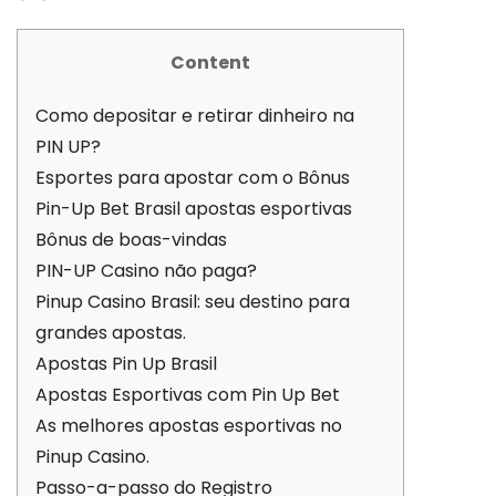
Content
Como depositar e retirar dinheiro na
PIN UP?
Esportes para apostar com o Bônus
Pin-Up Bet Brasil apostas esportivas
Bônus de boas-vindas
PIN-UP Casino não paga?
Pinup Casino Brasil: seu destino para
grandes apostas.
Apostas Pin Up Brasil
Apostas Esportivas com Pin Up Bet
As melhores apostas esportivas no
Pinup Casino.
Passo-a-passo do Registro