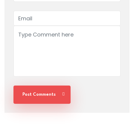
Post Comments