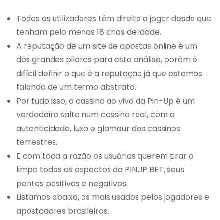
Todos os utilizadores têm direito a jogar desde que
tenham pelo menos 18 anos de idade.
A reputação de um site de apostas online é um
dos grandes pilares para esta análise, porém é
difícil definir o que é a reputação já que estamos
falando de um termo abstrato.
Por tudo isso, o cassino ao vivo da Pin-Up é um
verdadeiro salto num cassino real, com a
autenticidade, luxo e glamour dos cassinos
terrestres.
E com toda a razão os usuários querem tirar a
limpo todos os aspectos da PINUP BET, seus
pontos positivos e negativos.
Listamos abaixo, os mais usados pelos jogadores e
apostadores brasileiros.