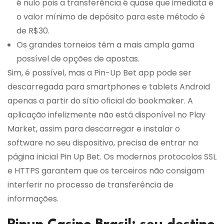
é nulo pois a transferência é quase que imediata e
o valor mínimo de depósito para este método é
de R$30.
Os grandes torneios têm a mais ampla gama
possível de opções de apostas.
Sim, é possível, mas a Pin-Up Bet app pode ser
descarregada para smartphones e tablets Android
apenas a partir do sítio oficial do bookmaker. A
aplicação infelizmente não está disponível no Play
Market, assim para descarregar e instalar o
software no seu dispositivo, precisa de entrar na
página inicial Pin Up Bet. Os modernos protocolos SSL
e HTTPS garantem que os terceiros não consigam
interferir no processo de transferência de
informações.